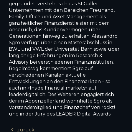
gegründet, versteht sich das St.Galler
Unternehmen mit den Be­reichen Treuhand,
Family-Office und Asset Management als
ganzheitlicher Finanzdienstleister mit dem
Anspruch, das Kunden­vermögen über
Generationen hinweg zu erhalten. Alessandro
Sgro verfügt über einen Masterabschluss in
BWL und VWL der Univer­sität Bern sowie über
langjährige Erfahrungen im Research &
Advisory bei verschiedenen Finanzinstituten.
Regelmässig kommentiert Sgro auf
verschiedenen Kanälen aktuelle
Entwicklungen an den ­Finanzmärkten – so
auch in «Inside financial markets» auf
leaderdigital.ch. Des Weiteren engagiert sich
der im Appenzellerland wohnhafte Sgro als
Vorstandsmitglied und Finanzchef von rockt!
und in der Jury des LEADER Digital Awards.
chevron_left
zurück