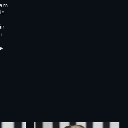
eam
ie
in
h
ge