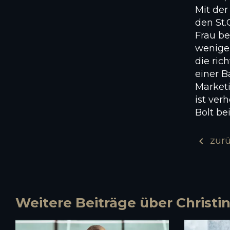
Mit de
den St.
Frau be
wenige
die ric
einer 
Marketi
ist verh
Bolt be
chevron_left
zur
Weitere Beiträge über Christin