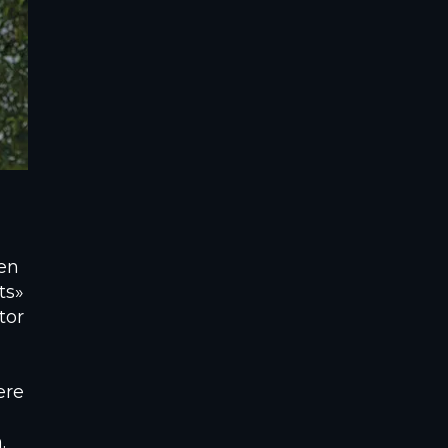
en
ts»
tor
ere
.