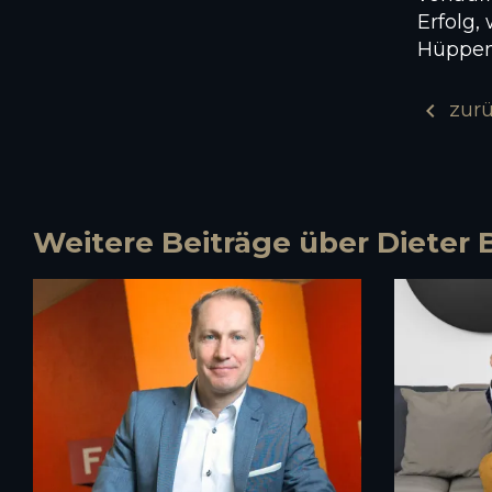
Erfolg,
Hüppen 
chevron_left
zur
Weitere Beiträge über Diete