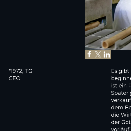
*1972, TG
Es gibt
CEO
beginn
ist ein
Später 
verkauf
dem Bod
die Wir
der Got
vorläuf