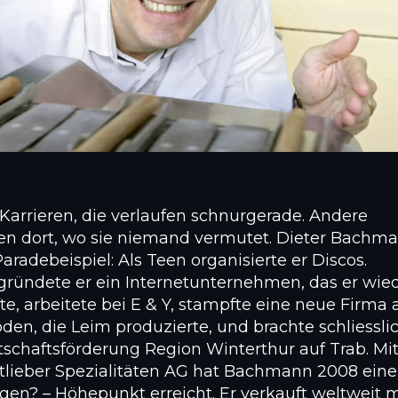
 Karrieren, die verlaufen schnurgerade. Andere
en dort, wo sie niemand vermutet. Dieter Bachm
 Paradebeispiel: Als Teen organisierte er Discos.
gründete er ein Internetunternehmen, das er wie
te, arbeitete bei E & Y, stampfte eine neue Firma 
en, die Leim produzierte, und brachte schliessli
tschaftsförderung Region Winterthur auf Trab. Mi
tlieber Spezialitäten AG hat Bachmann 2008 eine
igen? – Höhepunkt erreicht. Er verkauft weltweit m