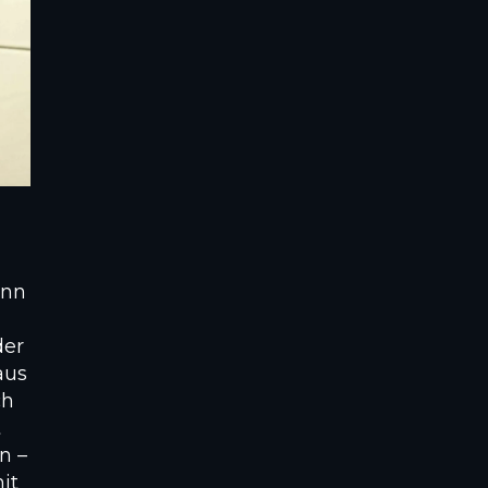
ann
der
aus
ch
t
n –
it